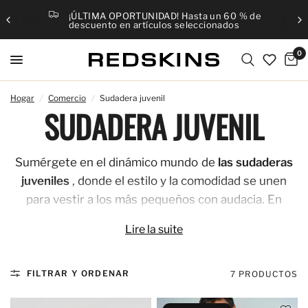
¡ÚLTIMA OPORTUNIDAD! Hasta un 60 % de
descuento en artículos seleccionados
0
Hogar
/
Comercio
/
Sudadera juvenil
SUDADERA JUVENIL
Sumérgete en el dinámico mundo de
las sudaderas
juveniles
, donde el estilo y la comodidad se unen
para vestir a los más pequeños con audacia. En
Redskins, cada prenda está diseñada para reflejar el
Lire la suite
espíritu aventurero e inconformista que ha
caracterizado a nuestra marca desde sus inicios en
1984. Descubre modelos que combinan creatividad
FILTRAR Y ORDENAR
7 PRODUCTOS
y artesanía, perfectos para niños que buscan