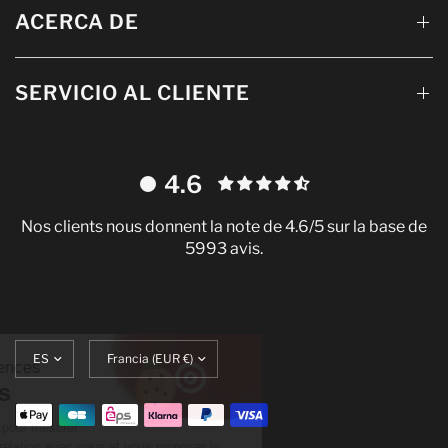
ACERCA DE
SERVICIO AL CLIENTE
4.6
Nos clients nous donnent la note de 4.6/5 sur la base de
5993 avis.
Continuer sans accepter
Actualizar
Translation
Gestion de vos préférences
idioma
missing:
sur les Cookies
es.localization.update_currency
On utilise quelques services pour mesurer
notre audience, entretenir la relation avec vous et vous proposer la