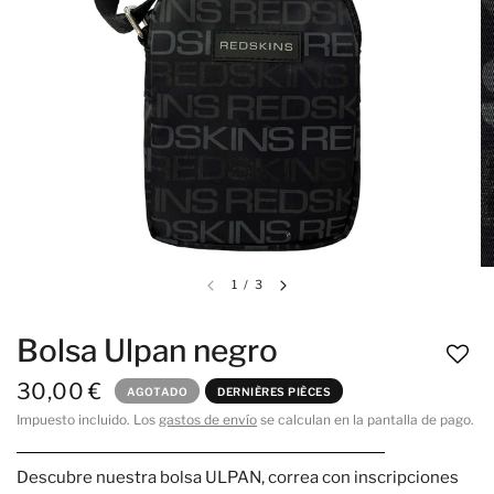
1
/
3
Bolsa Ulpan negro
30,00 €
AGOTADO
DERNIÈRES PIÈCES
Impuesto incluido. Los
gastos de envío
se calculan en la pantalla de pago.
Descubre nuestra bolsa ULPAN, correa con inscripciones