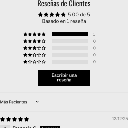
Reseñas de Clientes
5.00 de 5
Basado en 1 reseña
1
0
0
0
0
Escribir una
reseña
Sort by
12/12/25