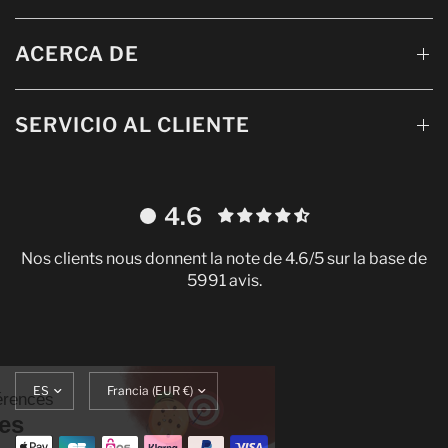
ACERCA DE
SERVICIO AL CLIENTE
4.6
Nos clients nous donnent la note de 4.6/5 sur la base de
5991 avis.
Continuer sans accepter
Actualizar
Translation
Gestion de vos préférences
idioma
missing:
sur les Cookies
es.localization.update_currency