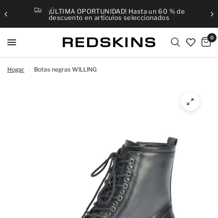
¡ÚLTIMA OPORTUNIDAD! Hasta un 60 % de
descuento en artículos seleccionados
0
Hogar
/
Botas negras WILLING