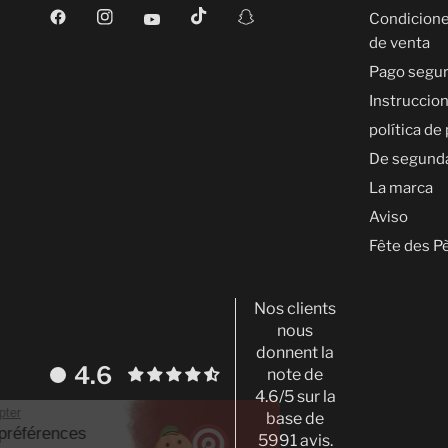
Condicione
de venta
Pago segu
Instruccio
política de
De segund
La marca
Aviso
Fête des P
Nos clients
nous
donnent la
4.6
note de
4.6/5 sur la
Continuer sans accepter
base de
Gestion de vos préférences
5991 avis.