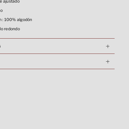
e ajustado
co
 :
100% algodón
lo redondo
s