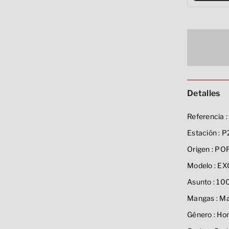
Detalles
Referencia :
Estación :
P
Origen :
PO
Modelo :
EX
Asunto :
100
Mangas :
Ma
Género :
Ho