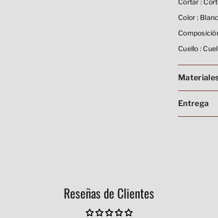
Cortar :
Cort
Color :
Blan
Composición
Cuello :
Cuel
Materiale
Entrega
Reseñas de Clientes