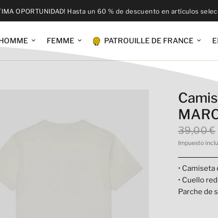
TIMA OPORTUNIDAD! Hasta un 60 % de descuento en artículos sele
HOMME
FEMME
PATROUILLE DE FRANCE
E
Camis
MAR
39,00 €
Impuesto incl
• Camiseta
• Cuello re
Parche de 