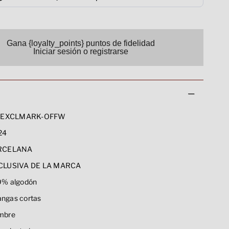
Gana {loyalty_points} puntos de fidelidad
Iniciar sesión o registrarse
EXCLMARK-OFFW
24
RCELANA
CLUSIVA DE LA MARCA
% algodón
ngas cortas
mbre