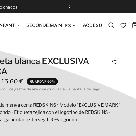
ccionados
Actualizar idioma
ACCESO
NFANT
SECONDE MAIN
eta blanca EXCLUSIVA
CA
15,60 €
GUARDAR 60%
uido. Los
gastos de envío
se calculan en la pantalla de pago.
 de manga corta REDSKINS • Modelo "EXCLUSIVE MARK"
dondo • Etiqueta tejida con el logotipo de REDSKINS •
sarga bordado • Jersey 100% algodón