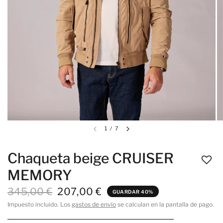
1
/
7
Chaqueta beige CRUISER
MEMORY
345,00 €
207,00 €
GUARDAR 40%
Impuesto incluido. Los
gastos de envío
se calculan en la pantalla de pago.