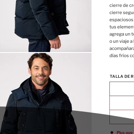
cierre de c
cierre segu
espaciosos 
tus element
agrega un to
o un viaje 
acompañará 
días fríos c
TALLA DE R
Plus que 