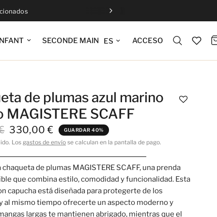
ccionados
Actualizar idioma
ACCESO
NFANT
SECONDE MAIN
eta de plumas azul marino
o MAGISTERE SCAFF
€
330,00 €
GUARDAR 40%
uido. Los
gastos de envío
se calculan en la pantalla de pago.
a chaqueta de plumas MAGISTERE SCAFF, una prenda
ble que combina estilo, comodidad y funcionalidad. Esta
n capucha está diseñada para protegerte de los
y al mismo tiempo ofrecerte un aspecto moderno y
 mangas largas te mantienen abrigado, mientras que el