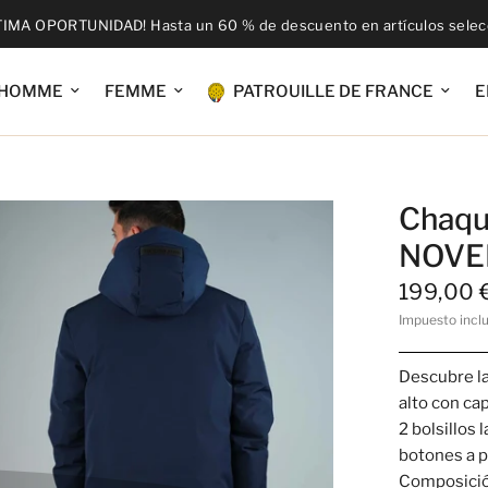
TIMA OPORTUNIDAD! Hasta un 60 % de descuento en artículos sele
HOMME
FEMME
PATROUILLE DE FRANCE
E
Chaqu
NOVE
199,00 
Impuesto incl
Descubre 
alto con ca
2 bolsillos
botones a p
Composició