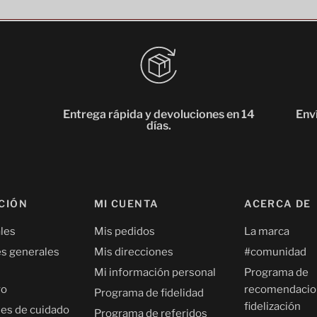
Entrega rápida y devoluciones en 14
Enví
días.
CIÓN
MI CUENTA
ACERCA DE
les
Mis pedidos
La marca
s generales
Mis direcciones
#comunidad
Mi información personal
Programa de
ro
recomendacio
Programa de fidelidad
fidelización
nes de cuidado
Programa de referidos