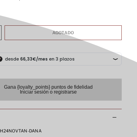
AGOTADO
Gana {loyalty_points} puntos de fidelidad
Iniciar sesión o registrarse
H24NOVTAN-DANA