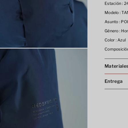
Estación :
24
Modelo :
TA
Asunto :
PO
Género :
Ho
Color :
Azul
Composición
Materiale
Entrega