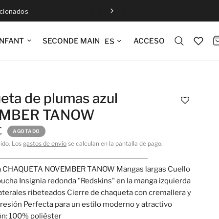
ccionados
Actualizar idioma
ACCESO
NFANT
SECONDE MAIN
eta de plumas azul
MBER TANOW
€
AGOTADO
uido. Los
gastos de envío
se calculan en la pantalla de pago.
la CHAQUETA NOVEMBER TANOW Mangas largas Cuello
pucha Insignia redonda "Redskins" en la manga izquierda
 laterales ribeteados Cierre de chaqueta con cremallera y
resión Perfecta para un estilo moderno y atractivo
n: 100% poliéster