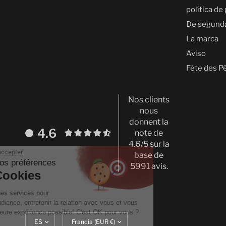
política de
De segund
La marca
Aviso
Fête des P
Nos clients
nous
donnent la
4.6
note de
4.6/5 sur la
Continuer sans accepter
base de
Gestion de vos préférences
5991 avis.
sur les Cookies
On utilise quelques services pour
mesurer notre audience, entretenir la relation avec vous et vous
proposer la meilleure expérience possible! C'est OK pour vous ?
Actualizar
Translation