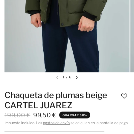
1
/
6
Chaqueta de plumas beige
CARTEL JUAREZ
199,00 €
99,50 €
GUARDAR 50%
Impuesto incluido. Los
gastos de envío
se calculan en la pantalla de pago.