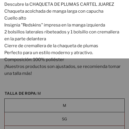
Descubre la CHAQUETA DE PLUMAS CARTEL JUAREZ
Chaqueta acolchada de manga larga con capucha
Cuello alto
Insignia "Redskins" impresa en la manga izquierda
2 bolsillos laterales ribeteados y 1 bolsillo con cremallera
en la parte delantera
Cierre de cremallera de la chaqueta de plumas
Perfecto para un estilo moderno y atractivo.
Composición: 100% poliéster
¡Nuestros productos son ajustados, se recomienda tomar
una talla más!
TALLA DE ROPA:
M
M
SG