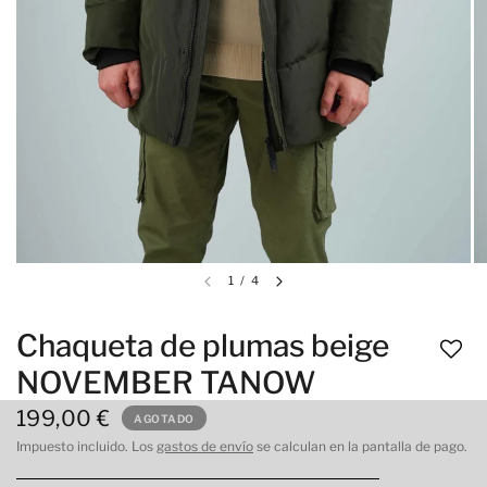
1
/
4
Chaqueta de plumas beige
NOVEMBER TANOW
199,00 €
AGOTADO
Impuesto incluido. Los
gastos de envío
se calculan en la pantalla de pago.