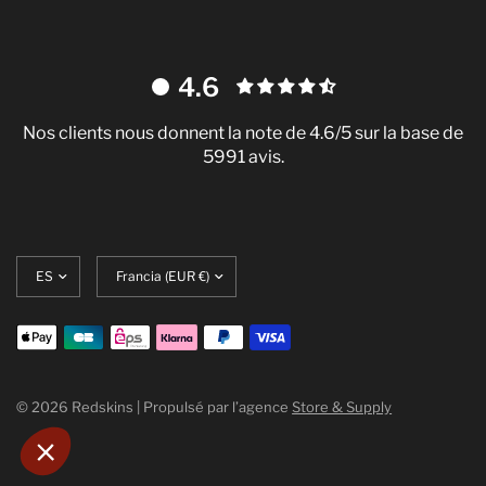
4.6
Nos clients nous donnent la note de 4.6/5 sur la base de
5991 avis.
Actualizar
Translation
nces
idioma
missing:
es.localization.update_currency
our mesurer notre audience, entretenir
roposer la meilleure expérience
?
© 2026 Redskins | Propulsé par l’agence
Store & Supply
ertifiés par