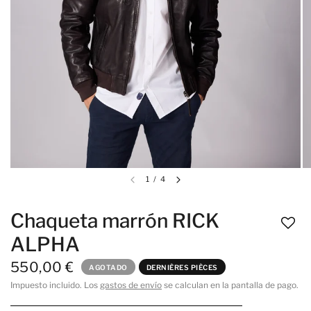
1
/
4
Chaqueta marrón RICK
ALPHA
550,00 €
AGOTADO
DERNIÈRES PIÈCES
Impuesto incluido. Los
gastos de envío
se calculan en la pantalla de pago.