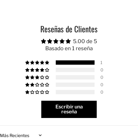
Reseñas de Clientes
5.00 de 5
Basado en 1 reseña
1
0
0
0
0
Escribir una
reseña
Sort by