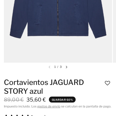
1
/
3
Cortavientos JAGUARD
STORY azul
89,00 €
35,60 €
GUARDAR 60%
Impuesto incluido. Los
gastos de envío
se calculan en la pantalla de pago.