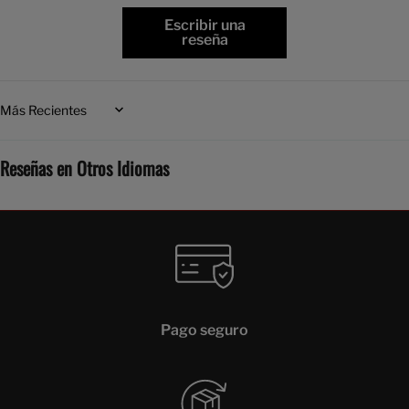
Escribir una
reseña
Sort by
Reseñas en Otros Idiomas
Pago seguro