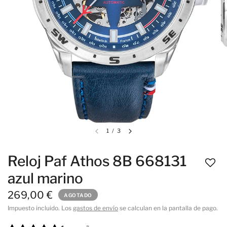
1
/
3
Reloj Paf Athos 8B 668131
azul marino
269,00 €
AGOTADO
Impuesto incluido. Los
gastos de envío
se calculan en la pantalla de pago.