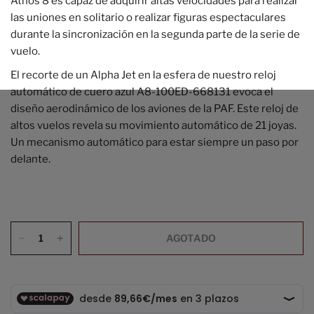
Athos 8 es capaz de adquirir altas velocidades para realizar
las uniones en solitario o realizar figuras espectaculares
durante la sincronización en la segunda parte de la serie de
vuelo.
El recorte de un Alpha Jet en la esfera de nuestro reloj
automático de cuero azul A8-100ED-668131 evoca el
diseño aerodinámico de los aviones de la PAF. Este reloj de
altos vuelos revela su movimiento automático de 21 joyas.
Un mecanismo automático para estar siempre un paso por
delante.
AGOTADO