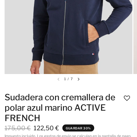
1
/
7
Sudadera con cremallera de
polar azul marino ACTIVE
FRENCH
175,00 €
122,50 €
GUARDAR 30%
Impuesto incluido. Los
gastos de envío
se calculan en la pantalla de pago.