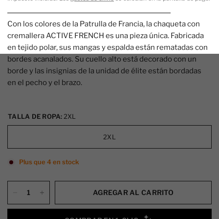
Con los colores de la Patrulla de Francia, la chaqueta con
cremallera ACTIVE FRENCH es una pieza única. Fabricada
en tejido polar, sus mangas y espalda están rematadas con
bordes acanalados. Su cuello alto está decorado con un
borde y las insignias de la unidad de élite están bordadas
en el pecho y el brazo.
TALLA DE ROPA:
2XL
2XL
Plus que 4 en stock
AGREGAR AL CARRITO