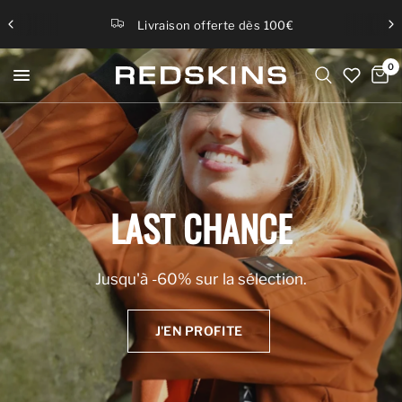
Livraison offerte dès 100€
0
PATROUILLE
DE
FRANCE
LAST
CHANCE
La
collaboration
entre
Redskins
et
la
prestigieuse
Jusqu'à
Patrouille
-60%
de
France,
sur
marque
la
officielle
de
sélection.
l'Armée
de
l'Air
et
de
l'Espace
française.
J'EN PROFITE
DÉCOUVRIR