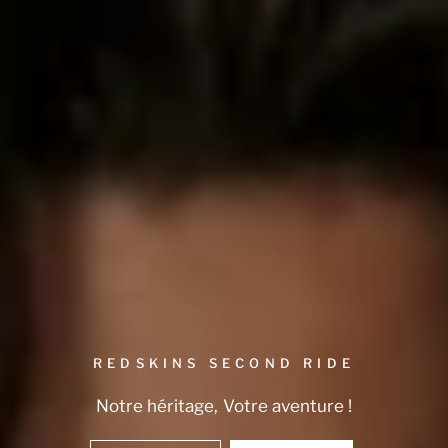
REDSKINS SECOND RIDE
Notre
héritage,
Votre
aventure
!