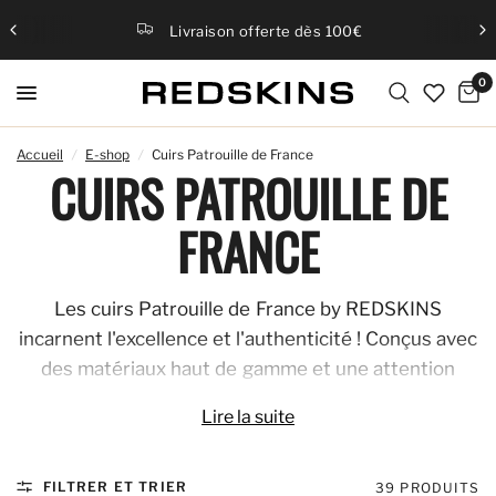
Livraison offerte dès 100€
0
Accueil
/
E-shop
/
Cuirs Patrouille de France
CUIRS PATROUILLE DE
FRANCE
Les cuirs Patrouille de France by REDSKINS
incarnent l'excellence et l'authenticité ! Conçus avec
des matériaux haut de gamme et une attention
méticuleuse aux détails, ces cuirs célèbrent l'audace
Lire la suite
et l'élégance de la célèbre Patrouille. Portés avec
fierté, ils combinent style intemporel et savoir-faire
unique. Produits et distribués par REDSKINS, ces
FILTRER ET TRIER
39 PRODUITS