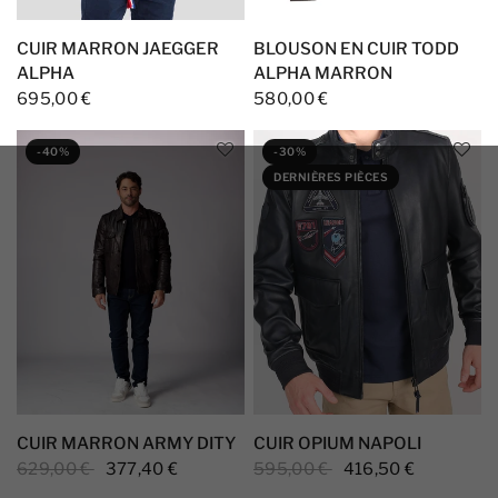
CUIR MARRON JAEGGER
BLOUSON EN CUIR TODD
ALPHA
ALPHA MARRON
695,00 €
580,00 €
-40%
-30%
DERNIÈRES PIÈCES
CUIR MARRON ARMY DITY
CUIR OPIUM NAPOLI
629,00 €
377,40 €
595,00 €
416,50 €