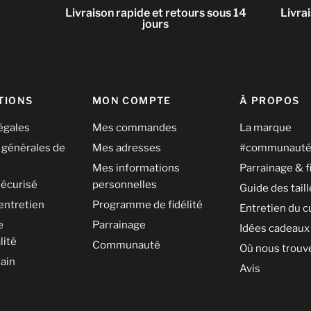
Livraison rapide et retours sous 14
Livra
jours
TIONS
MON COMPTE
À PROPOS
égales
Mes commandes
La marque
 générales de
Mes adresses
#communaut
Mes informations
Parrainage & f
écurisé
personnelles
Guide des tail
entretien
Programme de fidélité
Entretien du c
e
Parrainage
Idées cadeaux
lité
Communauté
Où nous trouv
ain
Avis