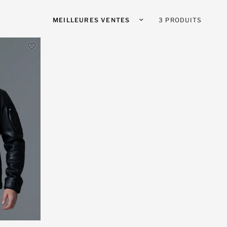
de l'univers exigeant de l'aviation.
Trier par :
3 PRODUITS
viatrices.
rance.
ontières, dans les airs et l'espace.
d'histoire et de prestige !