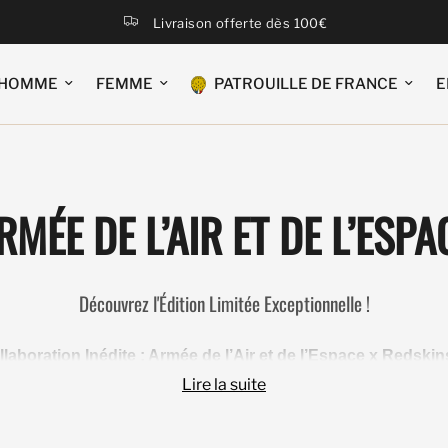
Livraison offerte dès 100€
HOMME
FEMME
PATROUILLE DE FRANCE
E
RMÉE DE L’AIR ET DE L’ESPA
Découvrez l'Édition Limitée Exceptionnelle !
llaboration Inédite : Armée de l’Air et de l’Espace x Redskin
Lire la suite
llaboration unique : deux collectors en cuir d'exception, nés de 
de l'Espace et le savoir-faire de RedskinsFr.