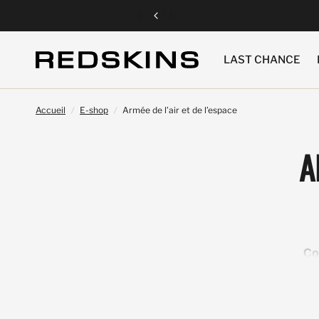
LAST CHANCE
Accueil
/
E-shop
/
Armée de l’air et de l’espace
A
Co
Nous sommes ravis de vous présenter le fruit d'une co