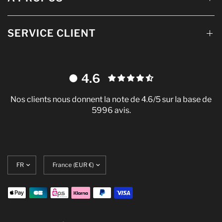
SERVICE CLIENT
4.6
Nos clients nous donnent la note de 4.6/5 sur la base de
5996 avis.
Mettre
Translation
à
missing:
jour
fr.localization.update_currency
la
langue