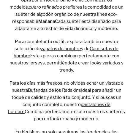
modelos.
cuero refinado
o prefieres la comodidad de un
suéter de algodón orgánico de nuestra línea eco-
responsable
Mañana
Cada suéter está diseñado para
adaptarse a tu estilo de vida dinámico y moderno.
Para completar tu outfit, explora también nuestra
selección de
zapatos de hombre
y de
Camisetas de
hombre
Estas piezas combinan perfectamente con
nuestros jerseys, permitiéndote crear looks variados y
trendy.
Para los días más frescos, no olvides echar un vistazo a
nuestra
Bufandas de los Redskins
Ideal para añadir un
toque de calidez y estilo a tu conjunto. Y si buscas un
conjunto completo, nuestro
pantalones de
hombre
Combina perfectamente con nuestros suéteres
para un look urbano y moderno.
En Redskins no solo seguimos las tendencias, las