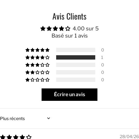
Avis Clients
4.00 sur 5
Basé sur 1 avis
0
1
0
0
0
Écrire un avis
Sort by
28/04/26