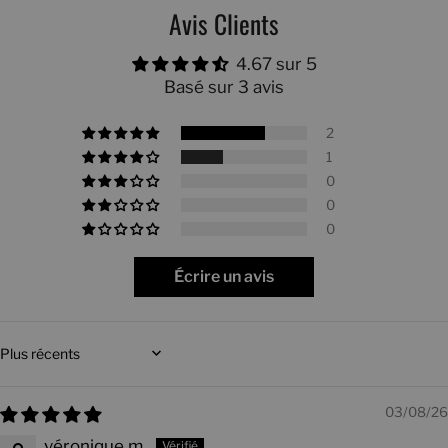
Avis Clients
4.67 sur 5
Basé sur 3 avis
2
1
0
0
0
Écrire un avis
Sort by
03/08/26
véronique m.