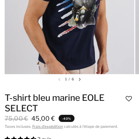
1
/
6
T-shirt bleu marine EOLE
SELECT
75,00 €
45,00 €
-40%
Taxes incluses.
Frais d'expédition
calculés à l'étape de paiement.