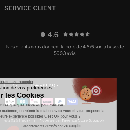
SERVICE CLIENT
4.6
Nos clients nous donnent la note de 4.6/5 sur la base de
5993 avis.
Continuer sans accepter
Mettre
Translation
Gestion de vos préférences
à
missing:
sur les Cookies
jour
fr.localization.update_currency
la
On utilise quelques services pour mesurer
langue
notre audience, entretenir la relation avec vous et vous proposer la
meilleure expérience possible! C'est OK pour vous ?
© 2026 Redskins | Propulsé par l’agence
Store & Supply
Consentements certifiés par