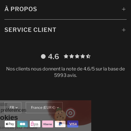
À PROPOS
SERVICE CLIENT
4.6
Nos clients nous donnent la note de 4.6/5 sur la base de
5993 avis.
Continuer sans accepter
Mettre
Translation
Gestion de vos préférences
à
missing:
sur les Cookies
jour
fr.localization.update_currency
la
On utilise quelques services pour mesurer
langue