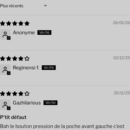
Sort by
26/01/26
Anonyme
02/12/25
Reginensi f.
26/11/25
Gazhilarious
P'tit défaut
Bah le bouton pression de la poche avant gauche c'est