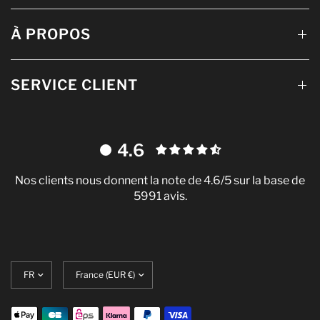
À PROPOS
SERVICE CLIENT
4.6
Nos clients nous donnent la note de 4.6/5 sur la base de
5991 avis.
Mettre
Translation
nces
à
missing:
jour
fr.localization.update_currency
la