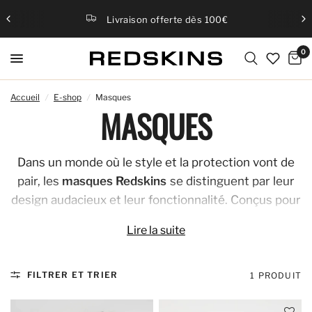
Livraison offerte dès 100€
0
Accueil
/
E-shop
/
Masques
MASQUES
Dans un monde où le style et la protection vont de
pair, les
masques Redskins
se distinguent par leur
design audacieux et leur fonctionnalité. Conçus pour
ceux qui osent s'exprimer à travers la mode, ces
Lire la suite
masques allient l'héritage de Redskins à une
approche moderne et innovante.
FILTRER ET TRIER
1 PRODUIT