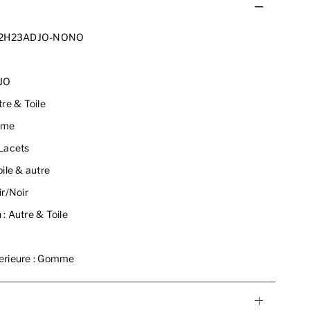
2H23ADJO-NONO
3
JO
re & Toile
me
Lacets
ile & autre
r/Noir
 :
Autre & Toile
rieure :
Gomme