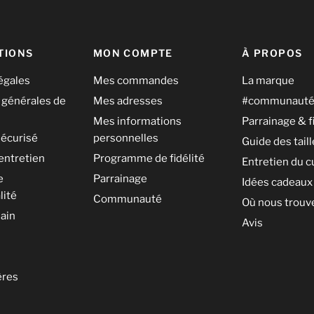
TIONS
MON COMPTE
À PROPOS
égales
Mes commandes
La marque
 générales de
Mes adresses
#communaut
Mes informations
Parrainage & f
écurisé
personnelles
Guide des tail
entretien
Programme de fidélité
Entretien du c
e
Parrainage
Idées cadeaux
lité
Communauté
Où nous trouv
ain
Avis
ères