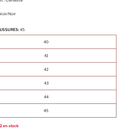
t : Canasta
Noir/Noir
AUSSURES:
45
40
41
42
43
44
45
2 en stock