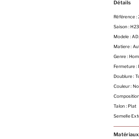
Détails
Référence :
Saison :
H2
Modele :
AD
Matiere :
Aut
Genre :
Hom
Fermeture :
Doublure :
To
Couleur :
Noi
Composition
Talon :
Plat
Semelle Exte
Matériaux