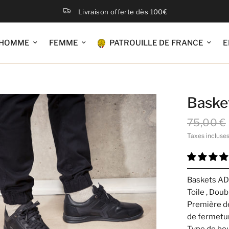
Livraison offerte dès 100€
HOMME
FEMME
PATROUILLE DE FRANCE
E
Baske
75,00 €
Taxes incluse
Baskets AD
Toile , Dou
Première de
de fermeture