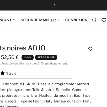
Fermeture estiv
Mettre à jour la langue
CONNEXION
NFANT
SECONDE MAIN
ts noires ADJO
52,50 €
-30%
BEST SELLER
s.
Frais d'expédition
calculés à l'étape de paiement.
4 avis
JO de chez REDSKINS. Dessus pictogramme : Autre &
blure pictogramme : Toile & autre , Semelle : Gomme ,
 propreté : microfibre , Hauteur du modèle : Bas , Type
 : Lacets , Type de talon : Plat , Hauteur du talon : Plat ,