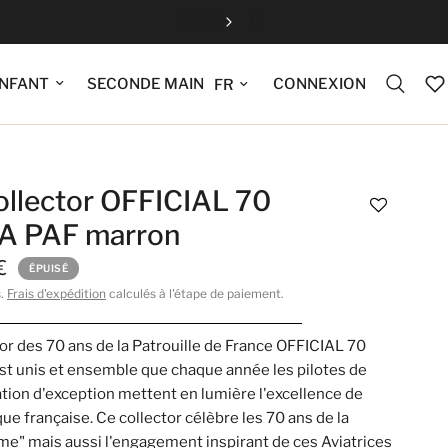
Fermeture estiv
Mettre à jour la langue
CONNEXION
NFANT
SECONDE MAIN
ollector OFFICIAL 70
 PAF marron
€
ÉPUISÉ
s.
Frais d'expédition
calculés à l'étape de paiement.
tor des 70 ans de la Patrouille de France OFFICIAL 70
t unis et ensemble que chaque année les pilotes de
tion d'exception mettent en lumière l'excellence de
que française. Ce collector célèbre les 70 ans de la
e" mais aussi l'engagement inspirant de ces Aviatrices