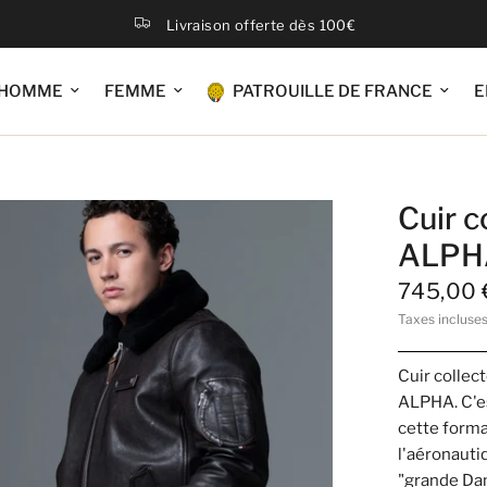
Livraison offerte dès 100€
HOMME
FEMME
PATROUILLE DE FRANCE
E
Cuir c
ALPHA
745,00 
Taxes incluse
Cuir collec
ALPHA. C'es
cette forma
l'aéronauti
"grande Dam