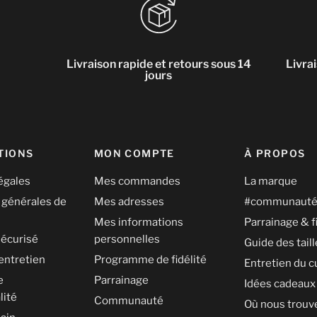
Livraison rapide et retours sous 14
Livra
jours
TIONS
MON COMPTE
À PROPOS
égales
Mes commandes
La marque
 générales de
Mes adresses
#communaut
Mes informations
Parrainage & f
écurisé
personnelles
Guide des tail
entretien
Programme de fidélité
Entretien du c
e
Parrainage
Idées cadeaux
lité
Communauté
Où nous trouv