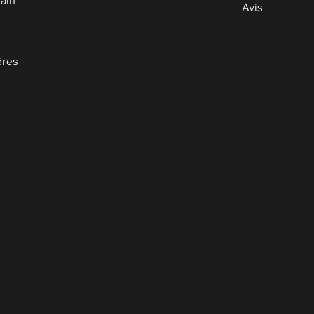
ain
Avis
ères