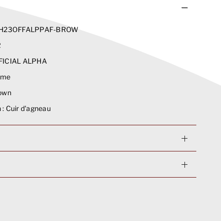
H23OFFALPPAF-BROW
R
ICIAL ALPHA
me
own
 :
Cuir d'agneau