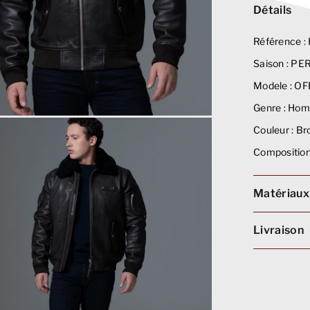
Détails
Référence :
Saison :
PE
Modele :
OFF
Genre :
Hom
Couleur :
Br
Composition
Matériaux
Livraison