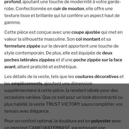
profond
, ajoutant une touche de modernité à votre garde-
robe. Confectionnée en
cuir de mouton
, elle offre une
texture lisse et brillante qui lui confère un aspect haut de
gamme.
Cette pièce est conçue avec une
coupe ajustée
qui met en
valeur la silhouette masculine. Son
col montant
et sa
fermeture zippée
sur le devant apportent une touche de
style contemporain. De plus, elle est équipée de
deux
poches latérales zippées
et d'une
poche zippée sur la face
avant
, alliant praticité et esthétique.
Les détails de la veste, tels que les
coutures décoratives
et
les
empiècements
, ajoutent une dimension
supplémentaire à cette pièce, la rendant idéale pour des
occasions variées. Que ce soit pour un look décontracté ou
plus habillé, la veste TRUST VICTORY saura compléter vos
tenues avec élégance.
Pour un confort optimal, la doublure est en
polyester
avec
un
imprimé CAMO WATERBASE
, garantissant une