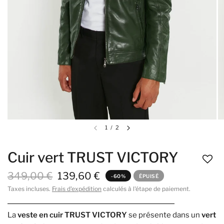
1
/
2
Cuir vert TRUST VICTORY
349,00 €
139,60 €
-60%
ÉPUISÉ
Taxes incluses.
Frais d'expédition
calculés à l'étape de paiement.
La
veste en cuir TRUST VICTORY
se présente dans un
vert