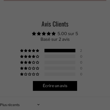
Avis Clients
5.00 sur 5
Basé sur 2 avis
2
0
0
0
0
Écrire un avis
Sort by