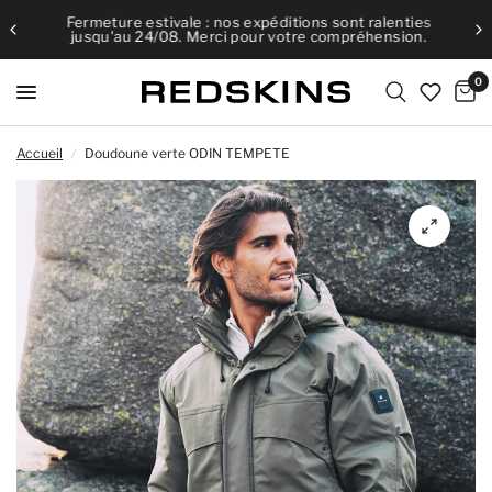
Fermeture estivale : nos expéditions sont ralenties
jusqu'au 24/08. Merci pour votre compréhension.
0
Accueil
/
Doudoune verte ODIN TEMPETE