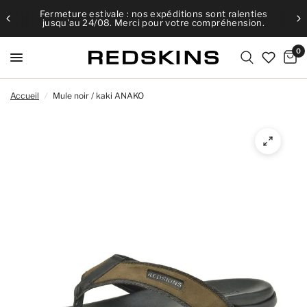
Fermeture estivale : nos expéditions sont ralenties
jusqu'au 24/08. Merci pour votre compréhension.
0
Accueil
/
Mule noir / kaki ANAKO