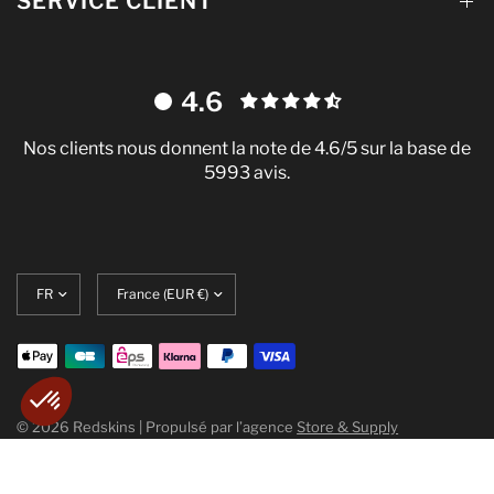
SERVICE CLIENT
4.6
Nos clients nous donnent la note de 4.6/5 sur la base de
5993 avis.
nces
Mettre
Translation
our mesurer notre audience, entretenir
à
missing:
roposer la meilleure expérience
jour
fr.localization.update_currency
?
la
langue
ertifiés par
© 2026 Redskins | Propulsé par l’agence
Store & Supply
Plateforme de Gestion du Consentement : Personnalisez vo
Axeptio consent