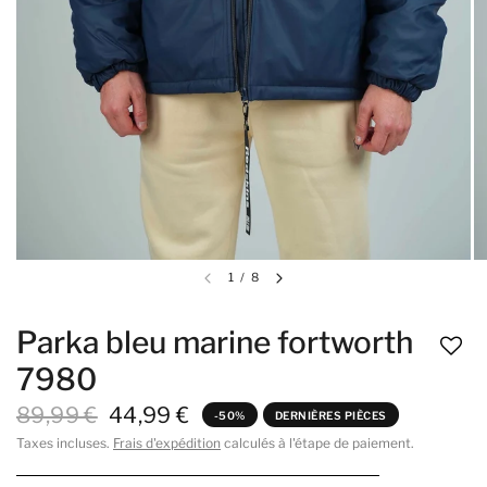
1
/
8
Parka bleu marine fortworth
7980
89,99 €
44,99 €
-50%
DERNIÈRES PIÈCES
Taxes incluses.
Frais d'expédition
calculés à l'étape de paiement.