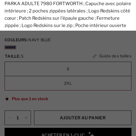
PARKA ADULTE 7980 FORTWORTH ; Capuche avec polaire
intérieure ; 2 poches zippées latérales ; Logo Redskins côté
cœur ; Patch Redskins sur l'épaule gauche ; Fermeture
zippée ; Logo Redskins sur le zip ; Poche intérieur ouverte
COULEURS:
NAVY BLUE
Guide des tailles
TAILLE:
S
S
2XL
Plus que 1 en stock
AJOUTER AU PANIER