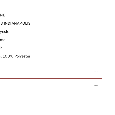
4
INE
3 INDIANAPOLIS
yester
me
r
 :
100% Polyester