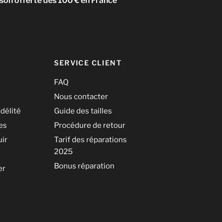
ison offerte dès 100 € en France
SERVICE CLIENT
FAQ
é
Nous contacter
idélité
Guide des tailles
les
Procédure de retour
uir
Tarif des réparations
2025
Bonus réparation
er