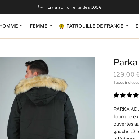
Livraison offerte dès 100€
HOMME
FEMME
PATROUILLE DE FRANCE
E
Parka 
129,00 
Taxes incluse
PARKA ADUL
fourrure ex
ouvertes au
gauche ; 2 