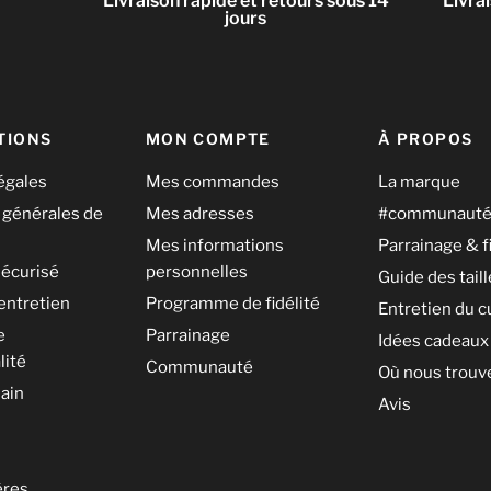
Livraison rapide et retours sous 14
Livra
jours
TIONS
MON COMPTE
À PROPOS
égales
Mes commandes
La marque
 générales de
Mes adresses
#communaut
Mes informations
Parrainage & f
écurisé
personnelles
Guide des tail
entretien
Programme de fidélité
Entretien du c
e
Parrainage
Idées cadeaux
lité
Communauté
Où nous trouv
ain
Avis
ères