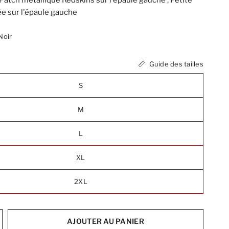
; Patch métallique Redskins sur l'épaule gauche ; Petite
e sur l'épaule gauche
Noir
Guide des tailles
S
M
L
XL
2XL
AJOUTER AU PANIER