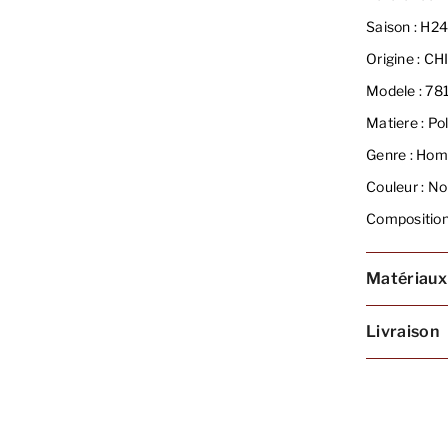
Saison :
H2
Origine :
CH
Modele :
781
Matiere :
Pol
Genre :
Hom
Couleur :
Noi
Composition
Matériaux
Livraison