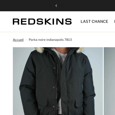
LAST CHANCE
Accueil
/
Parka noire indianapolis 7813