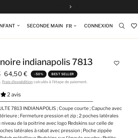
Fermeture estiv
Mettre à jour la langue
CONNEXION
NFANT
SECONDE MAIN
noire indianapolis 7813
€
64,50 €
-50%
BEST SELLER
s.
Frais d'expédition
calculés à l'étape de paiement.
2 avis
TE 7813 INDIANAPOLIS ; Coupe courte ; Capuche avec
térieure ; Fermeture pression et zip ; 2 poches latérales
 niveau de la poitrine avec logo Redskins sur celle de
poches latérales à rabat avec pression ; Poche zippée