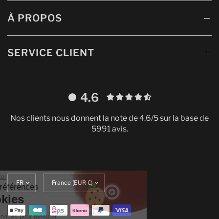
À PROPOS
SERVICE CLIENT
4.6
Nos clients nous donnent la note de 4.6/5 sur la base de
5991 avis.
Continuer sans accepter
Mettre
Translation
Gestion de vos préférences
à
missing:
sur les Cookies
jour
fr.localization.update_currency
la
On utilise quelques services pour mesurer
langue