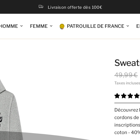
Livraison offerte dès 100€
HOMME
FEMME
PATROUILLE DE FRANCE
E
Sweat
49,99 €
Taxes incluse
Découvrez
cordons de 
inscription
coton - 40%