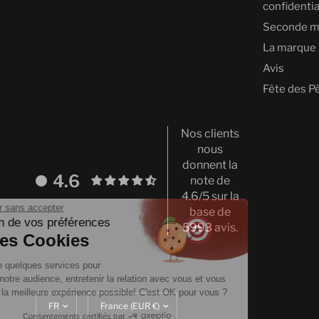
confidentia
Seconde m
La marque
Avis
Fête des P
Nos clients
nous
donnent la
4.6
note de
4.6/5 sur la
Continuer sans accepter
base de
Gestion de vos préférences
5993 avis.
sur les Cookies
On utilise quelques services pour
mesurer notre audience, entretenir la relation avec vous et vous
proposer la meilleure expérience possible! C'est OK pour vous ?
Mettre
Translation
à
missing:
Consentements certifiés par