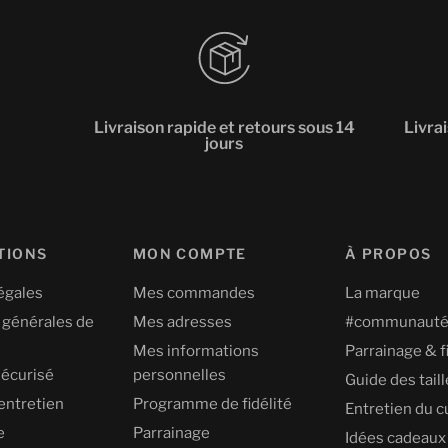
Livraison rapide et retours sous 14
Livra
jours
TIONS
MON COMPTE
À PROPOS
égales
Mes commandes
La marque
 générales de
Mes adresses
#communaut
Mes informations
Parrainage & f
écurisé
personnelles
Guide des tail
entretien
Programme de fidélité
Entretien du c
e
Parrainage
Idées cadeaux