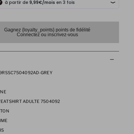
Gagnez {loyalty_points} points de fidélité
Connectez ou inscrivez-vous
9RSSC7504092AD-GREY
5
INE
EATSHIRT ADULTE 7504092
TON
MME
IS