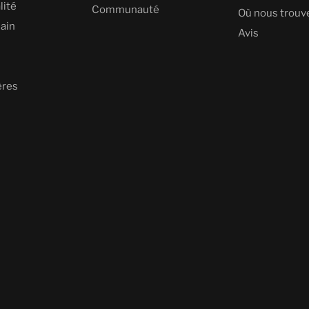
lité
Communauté
Où nous trouv
ain
Avis
ères