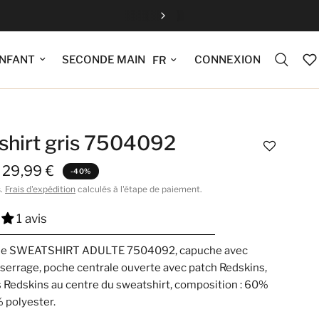
Fermeture estiv
Mettre à jour la langue
CONNEXION
NFANT
SECONDE MAIN
shirt gris 7504092
29,99 €
-40%
s.
Frais d'expédition
calculés à l'étape de paiement.
1 avis
 le SWEATSHIRT ADULTE 7504092, capuche avec
serrage, poche centrale ouverte avec patch Redskins,
s Redskins au centre du sweatshirt, composition : 60%
 polyester.