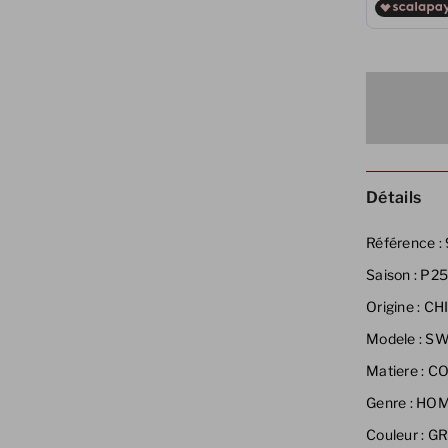
Détails
Référence :
Saison :
P2
Origine :
CH
Modele :
SW
Matiere :
CO
Genre :
HO
Couleur :
GR