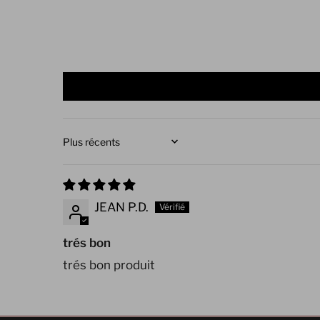
Sort by
JEAN P.D.
trés bon
trés bon produit