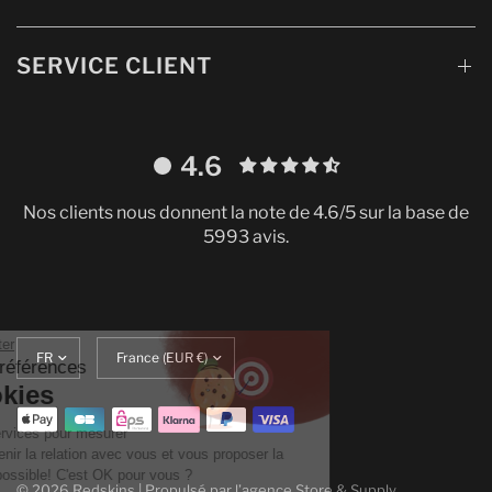
SERVICE CLIENT
4.6
Nos clients nous donnent la note de 4.6/5 sur la base de
5993 avis.
Continuer sans accepter
Mettre
Translation
Gestion de vos préférences
à
missing:
sur les Cookies
jour
fr.localization.update_currency
la
On utilise quelques services pour mesurer
langue
notre audience, entretenir la relation avec vous et vous proposer la
meilleure expérience possible! C'est OK pour vous ?
© 2026 Redskins | Propulsé par l’agence
Store & Supply