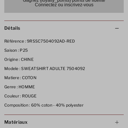
Gagnez {loyalty_points} points de fidélité
Connectez ou inscrivez-vous
Détails
Référence :
9RSSC7504092AD-RED
Saison :
P25
Origine :
CHINE
Modele :
SWEATSHIRT ADULTE 7504092
Matiere :
COTON
Genre :
HOMME
Couleur :
ROUGE
Composition :
60% coton - 40% polyester
Matériaux