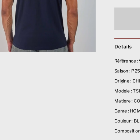
Détails
Référence :
Saison :
P2
Origine :
CH
Modele :
TSH
Matiere :
CO
Genre :
HO
Couleur :
BL
Composition