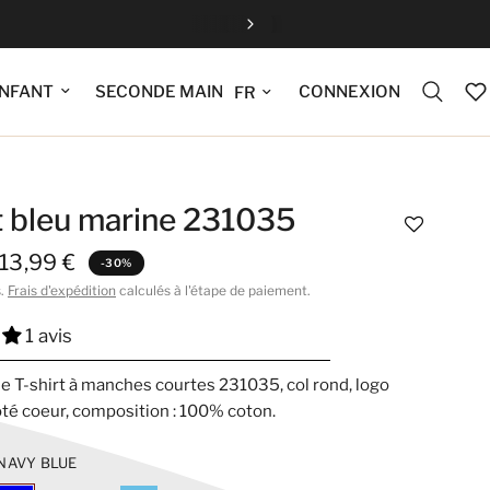
Fermeture estiv
Mettre à jour la langue
CONNEXION
NFANT
SECONDE MAIN
t bleu marine 231035
13,99 €
-30%
s.
Frais d'expédition
calculés à l'étape de paiement.
1 avis
e T-shirt à manches courtes 231035, col rond, logo
té coeur, composition : 100% coton.
NAVY BLUE