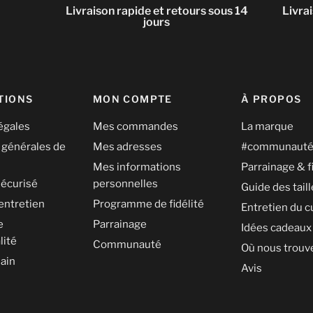
Livraison rapide et retours sous 14
Livra
jours
TIONS
MON COMPTE
À PROPOS
égales
Mes commandes
La marque
 générales de
Mes adresses
#communaut
Mes informations
Parrainage & f
écurisé
personnelles
Guide des tail
entretien
Programme de fidélité
Entretien du c
e
Parrainage
Idées cadeaux
lité
Communauté
Où nous trouv
ain
Avis