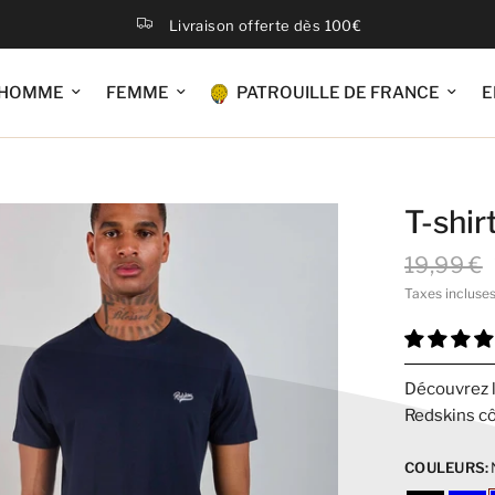
Livraison offerte dès 100€
HOMME
FEMME
PATROUILLE DE FRANCE
E
T-shir
19,99 €
Taxes incluse
Découvrez l
Redskins cô
COULEURS: