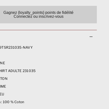
Gagnez {loyalty_points} points de fidélité
Connectez ou inscrivez-vous
9TSR231035-NAVY
5
INE
IRT ADULTE 231035
TON
MME
EU
 :
100 % Coton