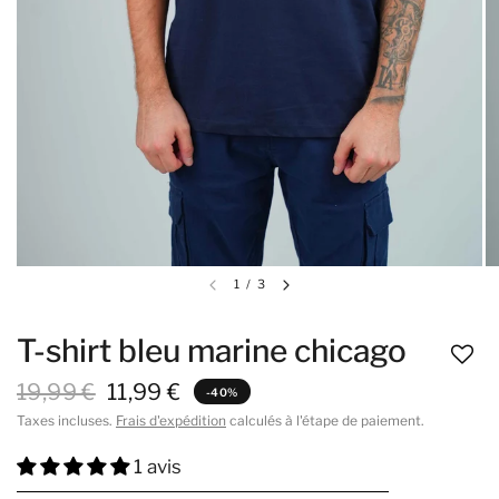
1
/
3
T-shirt bleu marine chicago
19,99 €
11,99 €
-40%
Taxes incluses.
Frais d'expédition
calculés à l'étape de paiement.
1 avis