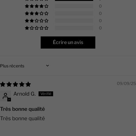
0
0
0
0
Écrire un avis
Sort by
09/09/25
Arnold G.
Très bonne qualité
Très bonne qualité