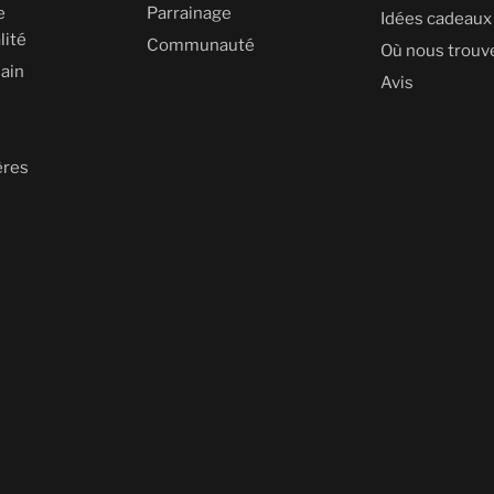
e
Parrainage
Idées cadeaux
lité
Communauté
Où nous trouv
ain
Avis
ères