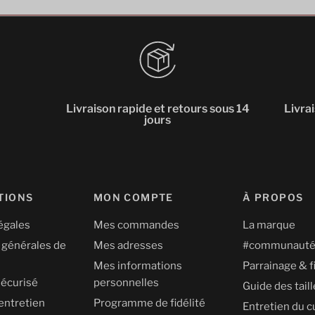
Livraison rapide et retours sous 14
Livra
jours
TIONS
MON COMPTE
À PROPOS
égales
Mes commandes
La marque
 générales de
Mes adresses
#communaut
Mes informations
Parrainage & f
écurisé
personnelles
Guide des tail
entretien
Programme de fidélité
Entretien du c