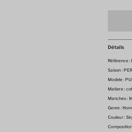
Détails
Référence :
Saison :
PE
Modele :
PU
Matiere :
co
Manches :
M
Genre :
Hom
Couleur :
Sky
Composition