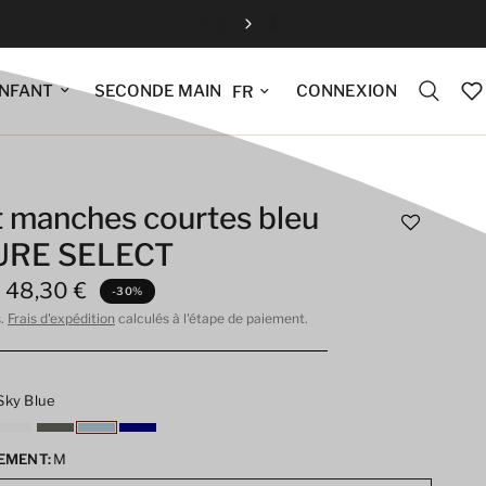
Fermeture estiv
Mettre à jour la langue
CONNEXION
NFANT
SECONDE MAIN
t manches courtes bleu
PURE SELECT
48,30 €
-30%
s.
Frais d'expédition
calculés à l'étape de paiement.
Sky Blue
EMENT:
M