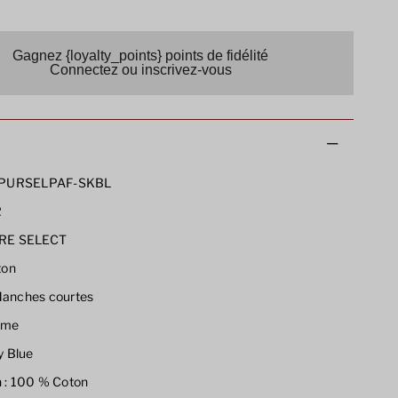
Gagnez {loyalty_points} points de fidélité
Connectez ou inscrivez-vous
PURSELPAF-SKBL
R
RE SELECT
ton
anches courtes
me
 Blue
 :
100 % Coton