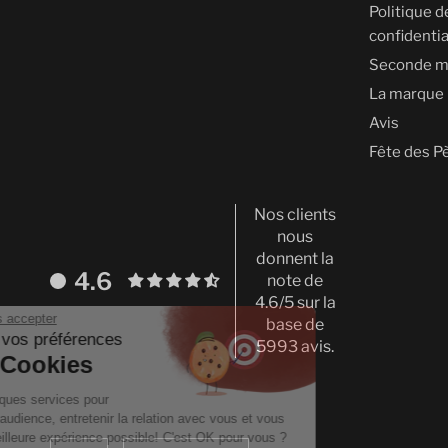
Politique d
confidentia
Seconde m
La marque
Avis
Fête des P
Nos clients
nous
donnent la
4.6
note de
4.6/5 sur la
Continuer sans accepter
base de
Gestion de vos préférences
5993 avis.
sur les Cookies
On utilise quelques services pour
mesurer notre audience, entretenir la relation avec vous et vous
proposer la meilleure expérience possible! C'est OK pour vous ?
Mettre
Translation