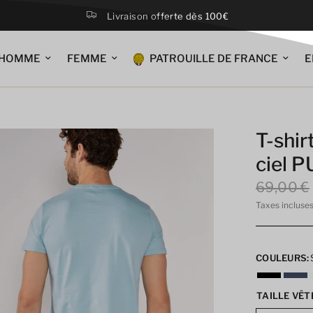
Livraison offerte dès 100€
HOMME
FEMME
PATROUILLE DE FRANCE
E
T-shir
ciel 
69,00 €
Taxes incluse
COULEURS:
TAILLE VÊT