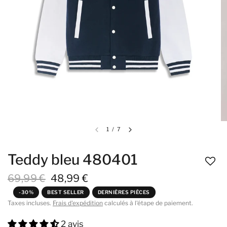
1
/
7
Teddy bleu 480401
69,99 €
48,99 €
-30%
BEST SELLER
DERNIÈRES PIÈCES
Taxes incluses.
Frais d'expédition
calculés à l'étape de paiement.
2 avis