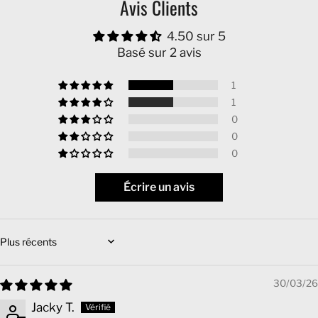
Avis Clients
4.50 sur 5
Basé sur 2 avis
1
1
0
0
0
Écrire un avis
Sort by
30/03/26
Jacky T.