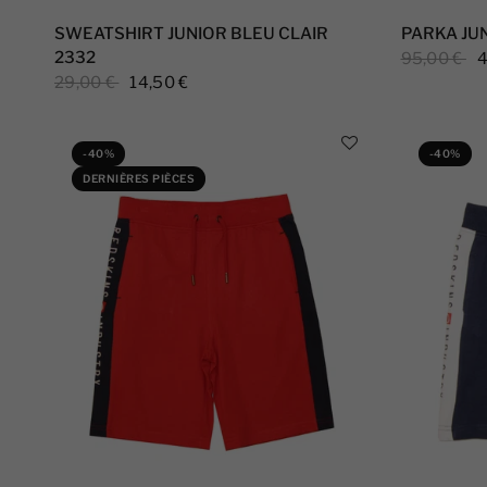
SWEATSHIRT JUNIOR BLEU CLAIR
PARKA JU
2332
95,00 €
4
29,00 €
14,50 €
-40%
-40%
DERNIÈRES PIÈCES