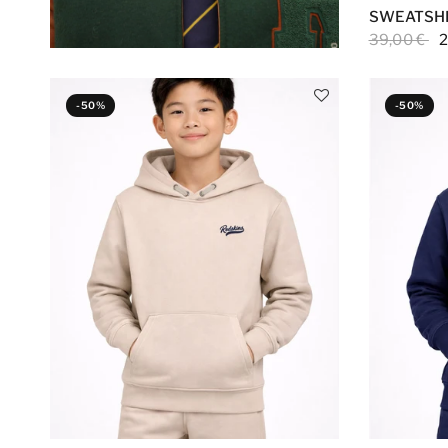
SWEATSHI
39,00 €
2
-50%
-50%