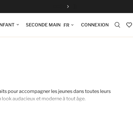
Fermeture estiv
Mettre à jour la langue
CONNEXION
NFANT
SECONDE MAIN
aits pour accompagner les jeunes dans toutes leurs
un look audacieux et moderne à tout âge.