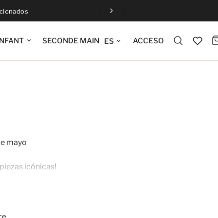
ccionados
Actualizar idioma
ACCESO
NFANT
SECONDE MAIN
 de mayo
piezas icónicas!
 artículos ya rebajados)
y carácter.
ce