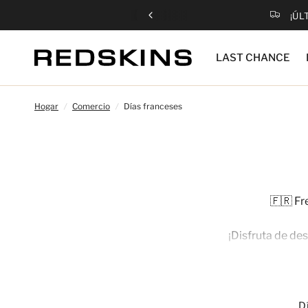
¡ÚL
LAST CHANCE
Hogar
/
Comercio
/
Días franceses
🇫🇷 Fr
¡Disfruta de de
¡Se aplica automáticame
Es el mome
D