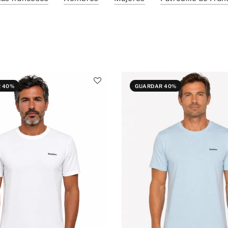
¡Atención, el stock es limitado... no pierdas la oportunidad!
 40%
GUARDAR 40%