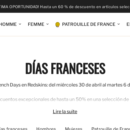
TIMA OPORTUNIDAD! Hasta un 60 % de descuento en artículos sele
HOMME
FEMME
PATROUILLE DE FRANCE
E
DÍAS FRANCESES
ench Days en Redskins: del miércoles 30 de abril al martes 6
scuentos excepcionales de hasta un 50% en una selección de 
Lire la suite
nte un 10% adicional en el resto de la colección! (excepto en
nto perfecto para comprar tus esenciales de moda con estilo 
ías franceses
Hombres
Mujeres
Patrouille de Fran