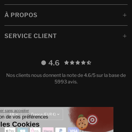
À PROPOS
SERVICE CLIENT
4.6
Nos clients nous donnent la note de 4.6/5 sur la base de
5993 avis.
Continuer sans accepter
Mettre
Translation
Gestion de vos préférences
à
missing:
sur les Cookies
jour
fr.localization.update_currency
la