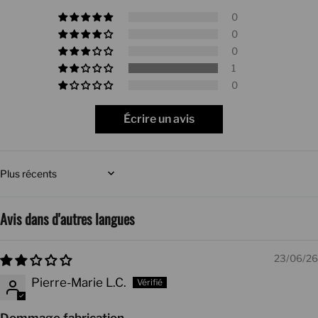
0
0
0
1
0
Écrire un avis
Sort by
Avis dans d'autres langues
23/06/26
Pierre-Marie L.C.
Dommage fabrication