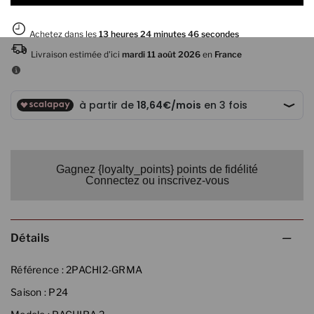
Gagnez {loyalty_points} points de fidélité
Connectez ou inscrivez-vous
Détails
Référence :
2PACHI2-GRMA
Saison :
P24