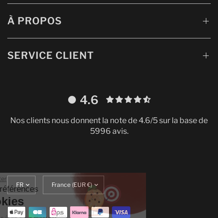
À PROPOS
SERVICE CLIENT
4.6
Nos clients nous donnent la note de 4.6/5 sur la base de
5996 avis.
Continuer sans accepter
Mettre
Translation
Gestion de vos préférences
à
missing:
sur les Cookies
jour
fr.localization.update_currency
la