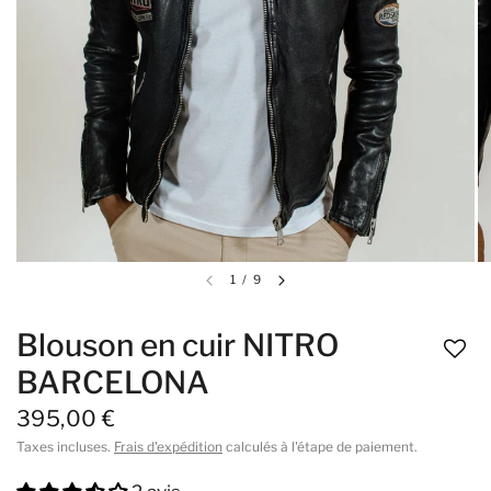
1
/
9
Blouson en cuir NITRO
BARCELONA
395,00 €
Taxes incluses.
Frais d'expédition
calculés à l'étape de paiement.