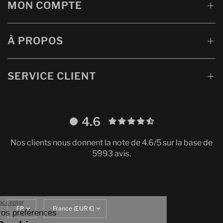
MON COMPTE
À PROPOS
SERVICE CLIENT
4.6
Nos clients nous donnent la note de 4.6/5 sur la base de
5993 avis.
Continuer sans accepter
Mettre
Translation
Gestion de vos préférences
à
missing: