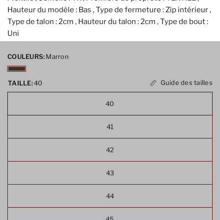
Hauteur du modèle : Bas , Type de fermeture : Zip intérieur ,
Type de talon : 2cm , Hauteur du talon : 2cm , Type de bout :
Uni
COULEURS:
Marron
Guide des tailles
TAILLE:
40
40
41
42
43
44
45