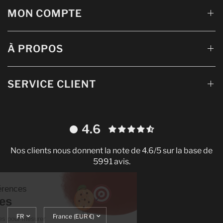
MON COMPTE
À PROPOS
SERVICE CLIENT
4.6
Nos clients nous donnent la note de 4.6/5 sur la base de
5991 avis.
Continuer sans accepter
Gestion de vos préférences
sur les Cookies
Mettre
Translation
On utilise quelques services pour mesurer
à
missing: