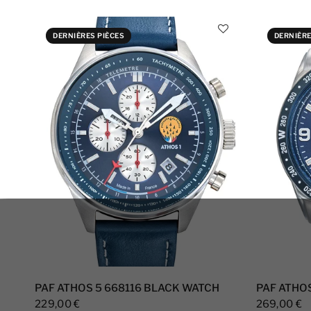
DERNIÈRES PIÈCES
DERNIÈRE
PAF ATHOS 5 668116 BLACK WATCH
PAF ATHO
229,00 €
269,00 €