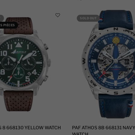
T
SOLD OUT
S PIÈCES
S 8 668130 YELLOW WATCH
PAF ATHOS 8B 668131 NAV
WATCH