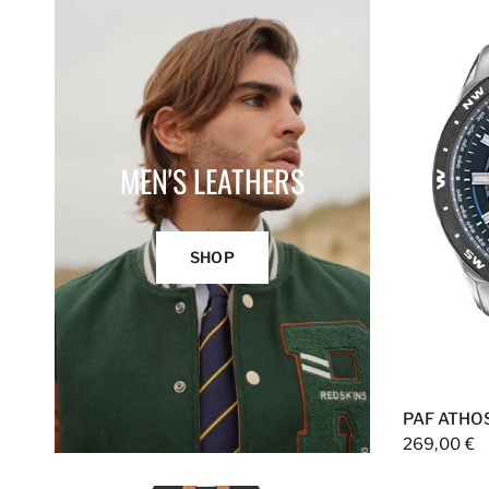
MEN'S LEATHERS
SHOP
PAF ATHO
269,00 €