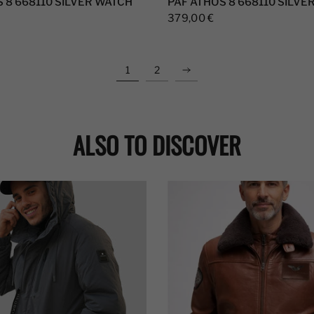
 8 668110 SILVER WATCH
PAF ATHOS 8 668110 SILVE
379,00 €
1
2
ALSO TO DISCOVER