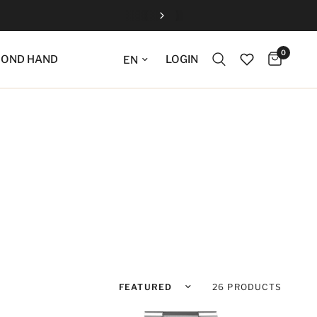
0
Update language
LOGIN
COND HAND
Sort by
26 PRODUCTS