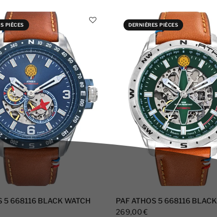
S PIÈCES
DERNIÈRES PIÈCES
S 5 668116 BLACK WATCH
PAF ATHOS 5 668116 BLAC
269,00 €