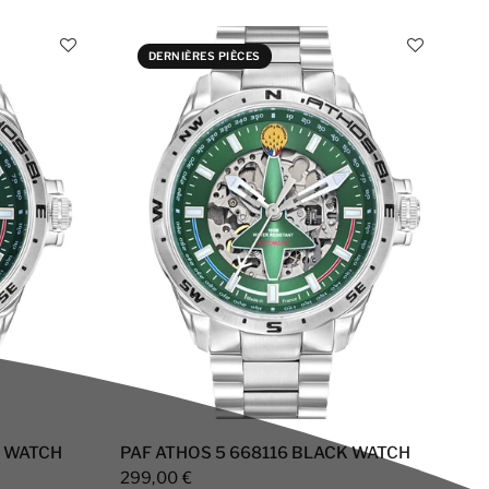
DERNIÈRES PIÈCES
K WATCH
PAF ATHOS 5 668116 BLACK WATCH
299,00 €