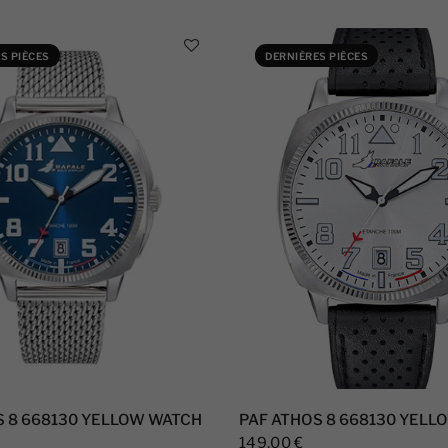
S PIÈCES
DERNIÈRES PIÈCES
S 8 668130 YELLOW WATCH
PAF ATHOS 8 668130 YELL
149,00 €