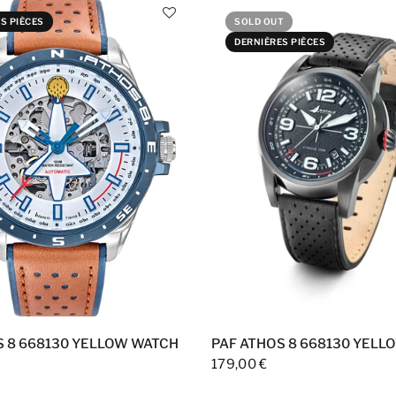
S PIÈCES
SOLD OUT
DERNIÈRES PIÈCES
S 8 668130 YELLOW WATCH
PAF ATHOS 8 668130 YELL
179,00 €