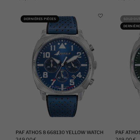
DERNIÈRES PIÈCES
SOLD OU
DERNIÈRE
PAF ATHOS 8 668130 YELLOW WATCH
PAF ATHO
249,00 €
249,00 €