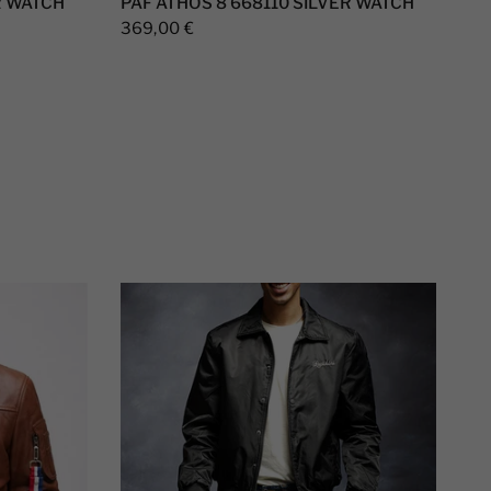
R WATCH
PAF ATHOS 8 668110 SILVER WATCH
369,00 €