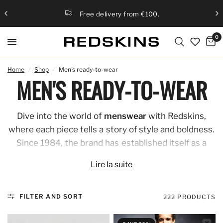
Free delivery from €100.
0
Home
/
Shop
/
Men's ready-to-wear
MEN'S READY-TO-WEAR
Dive into the world of
menswear
with Redskins,
where each piece tells a story of style and boldness.
Since 1984, the brand has established itself as a
leading name in the world of urban fashion,
Lire la suite
combining leather and textiles to create garments
that don't go unnoticed.
FILTER AND SORT
222 PRODUCTS