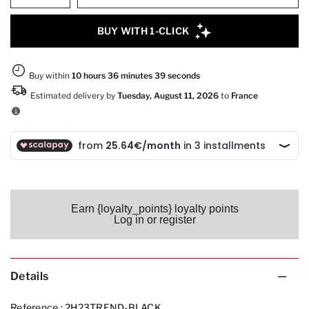
Earn {loyalty_points} loyalty points
Log in or register
Details
Reference :
2H23TREND-BLACK