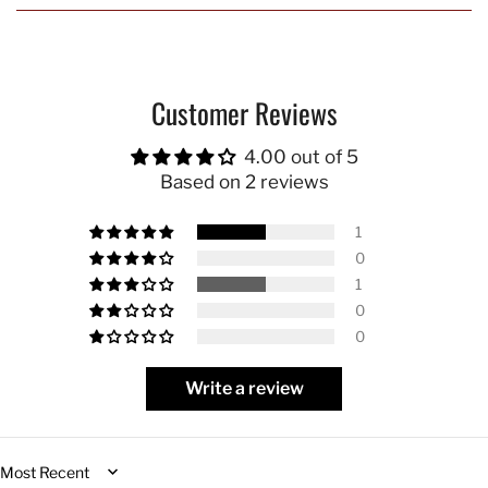
Customer Reviews
4.00 out of 5
Based on 2 reviews
1
0
1
0
0
Write a review
Sort by