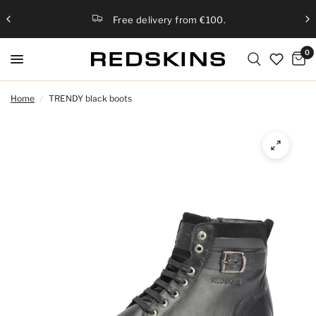
Free delivery from €100.
0
Home
/
TRENDY black boots