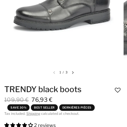
1
/
3
TRENDY black boots
109,90 €
76,93 €
SAVE 30%
BEST SELLER
DERNIÈRES PIÈCES
Tax included.
Shipping
calculated at checkout.
2 reviews